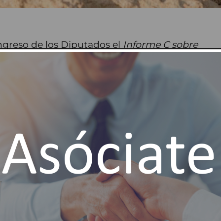
ngreso de los Diputados el
Informe C sobre
de disponer de un análisis integral sobre la
quía y los retos derivados del actual
e los temas seleccionados por la Mesa del
rsonas expertas. Contextualizan y resumen
a el tema de análisis y recogen las áreas de
os debates en curso.
, analiza de forma integral el riesgo de
 retos que afronta el país en un contexto
l estado de las masas de agua: solo el 55 %