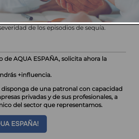
 subterráneas se encuentran en buen estado,
 los recursos disponibles. Asimismo,
uras está intensificando la demanda
everidad de los episodios de sequía.
o de AQUA ESPAÑA, solicita ahora la
ndrás +influencia.
r disponga de una patronal con capacidad
presas privadas y de sus profesionales, a
ómico del sector que representamos.
QUA ESPAÑA!