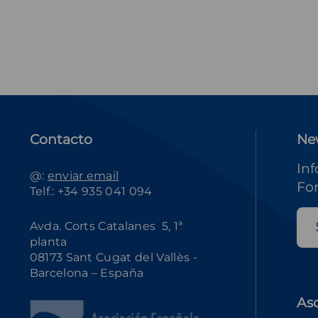
Contacto
Ne
Inf
@:
enviar email
Fo
Telf.: +34 935 041 094
Avda. Corts Catalanes 5, 1ª
planta
08173 Sant Cugat del Vallès -
Barcelona – España
As