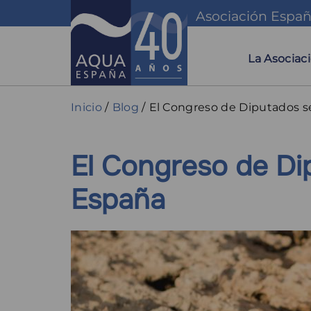
Pasar
Asociación Españ
al
Naveg
contenido
principal
princip
La Asociac
Sobrescribir
Inicio
Blog
El Congreso de Diputados s
enlaces
El Congreso de Di
de
ayuda
España
a
la
navegación