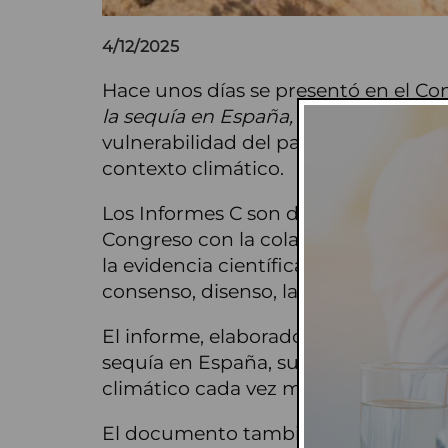
4/12/2025
Hace unos días se presentó en el Co
la sequía en España,
con el objetivo 
vulnerabilidad del país frente a la se
contexto climático.
Los Informes C son documentos sobr
Congreso con la colaboración de pe
la evidencia científica disponible par
consenso, disenso, las incógnitas y l
El informe, elaborado por 22 expertos
sequía en España, sus impactos y los
climático cada vez más exigente.
El documento también alerta sobre e