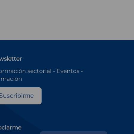
wsletter
ormación sectorial - Eventos -
rmación
Suscribirme
ociarme