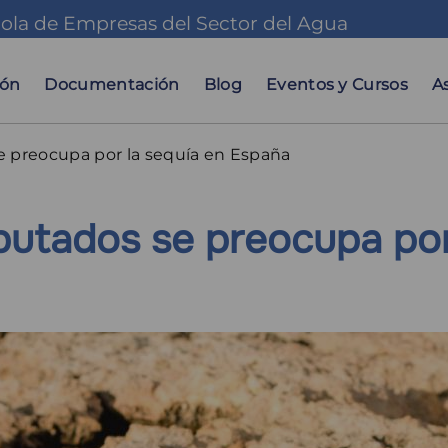
ola de Empresas del Sector del Agua
ación
al
ión
Documentación
Blog
Eventos y Cursos
A
e preocupa por la sequía en España
putados se preocupa por