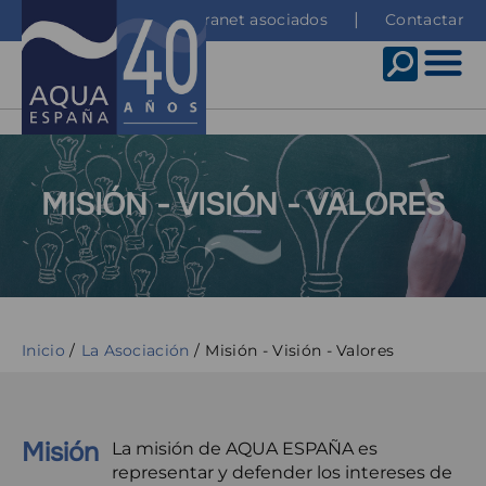
Pasar
Top
Intranet asociados
Contactar
al
menu
contenido
principal
MISIÓN - VISIÓN - VALORES
Subtítulo
Sobrescribir
Inicio
La Asociación
Misión - Visión - Valores
enlaces
de
ayuda
Misión
La misión de AQUA ESPAÑA es
a
representar y defender los intereses de