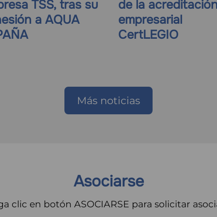
resa TSS, tras su
de la acreditació
esión a AQUA
empresarial
PAÑA
CertLEGIO
Más noticias
Asociarse
a clic en botón ASOCIARSE para solicitar asoci