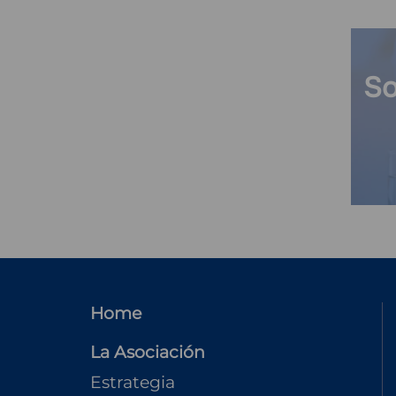
So
MENU
Home
FOOTER
La Asociación
Estrategia