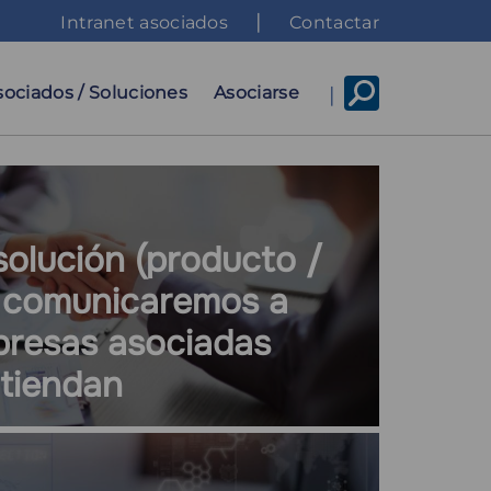
Top
Intranet asociados
Contactar
menu
sociados / Soluciones
Asociarse
solución (producto /
la comunicaremos a
presas asociadas
atiendan