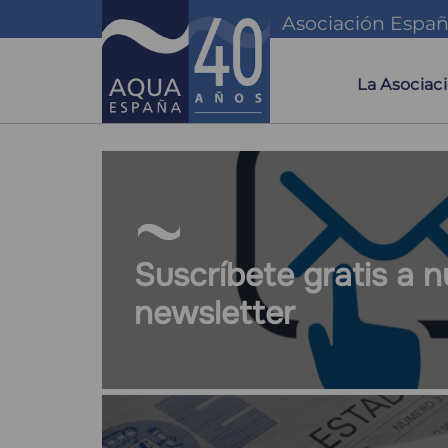
Pasar
Asociación Españ
al
Naveg
contenido
principal
princip
La Asociac
Suscríbete gratis a n
newsletter