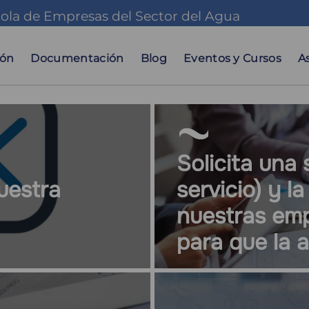
ola de Empresas del Sector del Agua
ación
al
ión
Documentación
Blog
Eventos y Cursos
A
Solicita una 
uestra
servicio) y 
nuestras em
para que la 