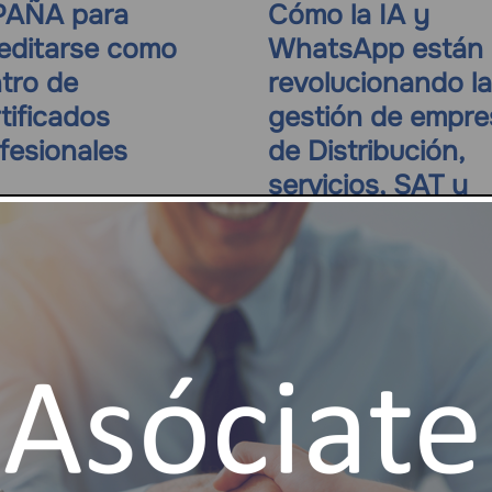
PAÑA para
Cómo la IA y
editarse como
WhatsApp están
tro de
revolucionando la
tificados
gestión de empre
fesionales
de Distribución,
servicios, SAT y
mantenimiento.
VERIFACTU y
CONTROL HORA
Más eventos