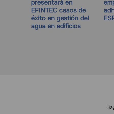
presentará en
emp
EFINTEC casos de
adh
éxito en gestión del
ES
agua en edificios
Hag