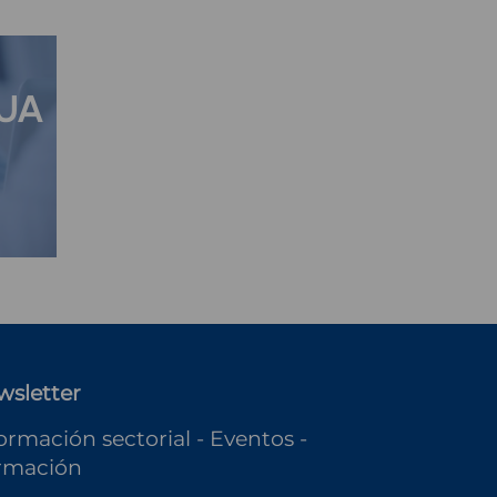
QUA
wsletter
ormación sectorial - Eventos -
rmación