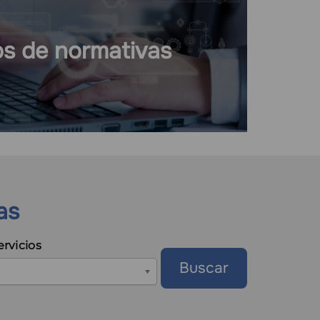
s de normativas
as
ervicios