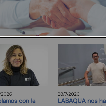
Blog
toriales impulsadas por AQUA ESPAÑA en benefic
spaña.
/2026
28/7/2026
lamos con la
LABAQUA nos ha