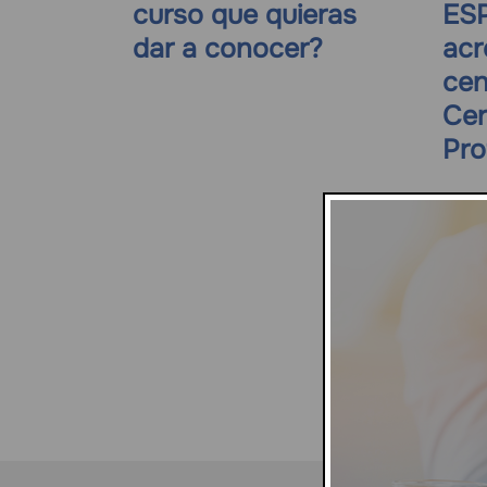
curso que quieras
ES
dar a conocer?
acr
cen
Cer
Pro