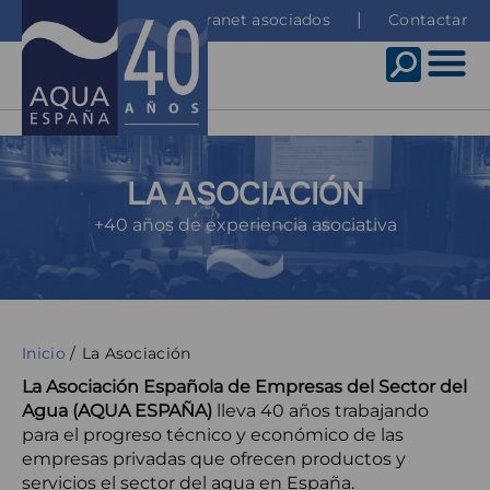
Pasar
Top
Intranet asociados
Contactar
al
menu
contenido
principal
LA ASOCIACIÓN
Subtítulo
+40 años de experiencia asociativa
Sobrescribir
Inicio
La Asociación
enlaces
La Asociación Española de Empresas del Sector del
Agua (AQUA ESPAÑA)
lleva 40 años trabajando
de
para el progreso técnico y económico de las
ayuda
empresas privadas que ofrecen productos y
a
servicios el sector del agua en España.