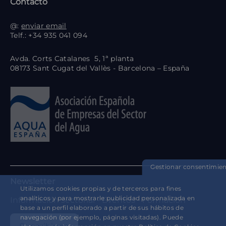
Contacto
@:
enviar email
Telf.: +34 935 041 094
Avda. Corts Catalanes 5, 1ª planta
08173 Sant Cugat del Vallès - Barcelona – España
Gestionar consentimie
Newsletter
Utilizamos cookies propias y de terceros para fines
analíticos y para mostrarle publicidad personalizada en
Información sectorial - Eventos - Formación
base a un perfil elaborado a partir de sus hábitos de
navegación (por ejemplo, páginas visitadas). Puede