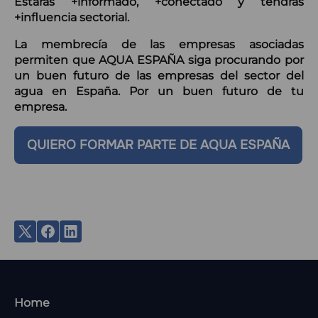
Estarás +informado, +conectado y tendrás
+influencia sectorial.
La membrecía de las empresas asociadas
permiten que AQUA ESPAÑA siga procurando por
un buen futuro de las empresas del sector del
agua en España. Por un buen futuro de tu
empresa.
QUIERO FORMAR PARTE DE AQUA ESPAÑA
MENU
Home