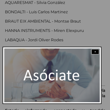
AQUARESMAT - Silvia González
BONDALTI - Luis Carlos Martinez
BRAUT EIX AMBIENTAL - Montse Braut
HANNA INSTRUMENTS - Miren Elexpuru
LABAQUA - Jordi Oliver Rodes
PHS SERKONTEN SAU - Roberto Herrero
×
RITASA - Javier Montalvo
Al frente de la dirección profesional de la patronal
continúa Agustí Ferrer, director general de AQUA
ESPAÑA.
Si tu empresa actúa en el sector del agua y todavía
no es miembro de AQUA ESPAÑA, solicita ahora la
adhesión.