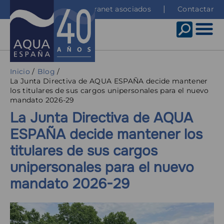
Pasar
Top
Intranet asociados
Contactar
al
menu
contenido
principal
Sobrescribir
Inicio
Blog
La Junta Directiva de AQUA ESPAÑA decide mantener
enlaces
los titulares de sus cargos unipersonales para el nuevo
de
mandato 2026-29
ayuda
La Junta Directiva de AQUA
a
ESPAÑA decide mantener los
la
titulares de sus cargos
navegación
unipersonales para el nuevo
mandato 2026-29