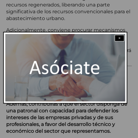
recursos regenerados, liberando una parte
significativa de los recursos convencionales para el
abastecimiento urbano.
Adicionalmente, conviene procurar mecanismos
para facilitar a esas industrias inversiones para
×
optimizar el uso que hacen del agua, ya que ello
mejorará también la suficiencia hídrica y preservará
la calidad de las masas de agua.
Si tu empresa todavía no es miembro de AQUA
ESPAÑA, solicita ahora la adhesión.
Estarás +informado, +conectado y tendrás
+influencia.
Además, contribuirás a que el sector disponga de
una patronal con capacidad para defender los
intereses de las empresas privadas y de sus
profesionales, a favor del desarrollo técnico y
económico del sector que representamos.