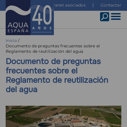
Pasar
Top
Intranet asociados
Contactar
al
menu
contenido
principal
Sobrescribir
Inicio
Documento de preguntas frecuentes sobre el
enlaces
Reglamento de reutilización del agua
de
Documento de preguntas
ayuda
frecuentes sobre el
a
Reglamento de reutilización
la
del agua
navegación