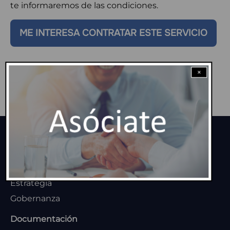
te informaremos de las condiciones.
ME INTERESA CONTRATAR ESTE SERVICIO
×
MENU
Home
FOOTER
La Asociación
Estrategia
Gobernanza
Documentación