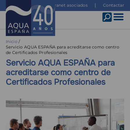
Pasar
Top
Intranet asociados
Contactar
al
menu
contenido
principal
Sobrescribir
Inicio
Servicio AQUA ESPAÑA para acreditarse como centro
enlaces
de Certificados Profesionales
de
Servicio AQUA ESPAÑA para
ayuda
acreditarse como centro de
a
Certificados Profesionales
la
navegación