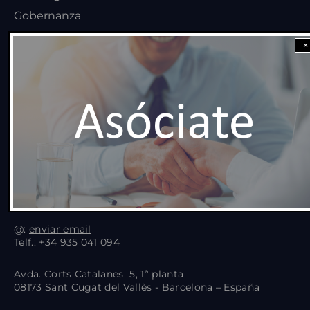
Gobernanza
Documentación
×
Blog
Eventos
Asociados
Asociarse
Contacto
@:
enviar email
Telf.: +34 935 041 094
Avda. Corts Catalanes 5, 1ª planta
08173 Sant Cugat del Vallès - Barcelona – España