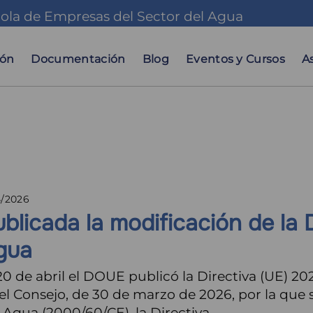
ola de Empresas del Sector del Agua
ación
al
ión
Documentación
Blog
Eventos y Cursos
A
4/2026
blicada la modificación de la 
gua
20 de abril el DOUE publicó la Directiva (UE) 
el Consejo, de 30 de marzo de 2026, por la que 
 Agua (2000/60/CE), la Directiva