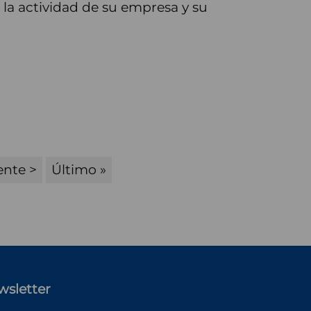
la actividad de su empresa y su
ente
ente >
Última
Último »
na
página
wsletter