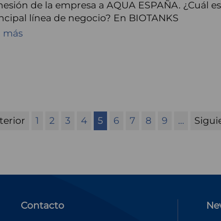
esión de la empresa a AQUA ESPAÑA. ¿Cuál es 
incipal línea de negocio? En BIOTANKS
r más
ina
terior
Page
1
Page
2
Page
3
Page
4
Página
5
Page
6
Page
7
Page
8
Page
9
…
Sigui
Sigui
rior
actual
pági
Contacto
Ne