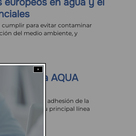
s europeos en agua y el
nciales
n cumplir para evitar contaminar
cción del medio ambiente, y
×
 asociada a AQUA
en motivo de la adhesión de la
su empresa y su principal línea