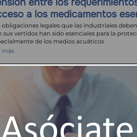
ensión entre los requerimiento
cceso a los medicamentos ese
 obligaciones legales que las industriales debe
 sus vertidos han sido esenciales para la prote
ecialmente de los medios acuáticos
r más
4/2026
ablamos con TESOA, empresa
SPAÑA
lamos con Carlos Martínez, gerente de TESOA, 
resa a AQUA ESPAÑA. ¿Cuál es la actividad de 
 negocio? Somos una empresa
r más