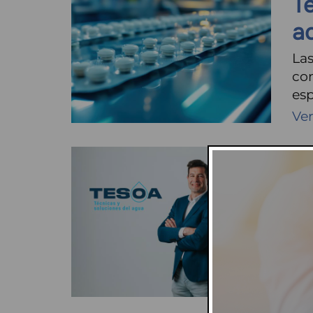
T
a
Las
con
esp
Ve
23/
H
E
Hab
emp
de
Ve