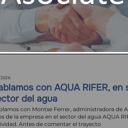
/2026
ase final para la Norma UNE 1
nueva Norma 100030:2026 entra en su fase fina
nario del CTN 100 de UNE, y se espera que el p
lizarse en junio. Este momento es el
r más
/2026
ablamos con AQUA RIFER, en su
ector del agua
blamos con Montse Ferrer, administradora de A
os de la empresa en el sector del agua AQUA R
ividad. Antes de comentar el trayecto