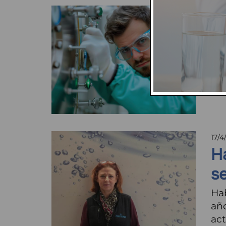
17/4
F
La 
ple
rea
Ve
17/4
H
s
Ha
añ
act