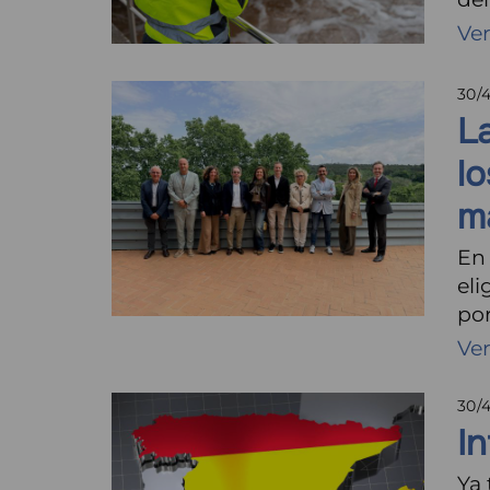
Ve
30/
L
lo
m
En
eli
por
Ve
30/
I
Ya