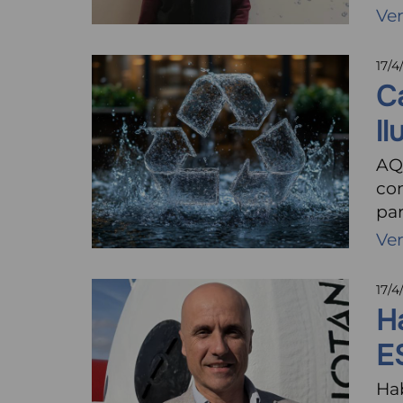
Ve
17/4
C
ll
AQ
con
pa
Ve
17/4
H
E
Ha