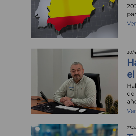
20
par
Ve
30/
H
el
Ha
de 
año
Ve
23/